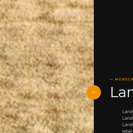
MENSC
La
Land
Landw
Landw
leben