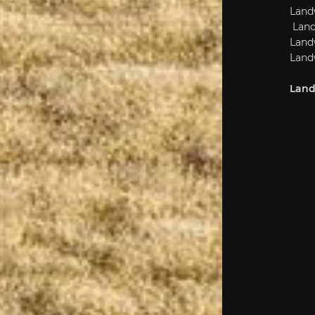
Landw
Land
Landw
Landw
Land