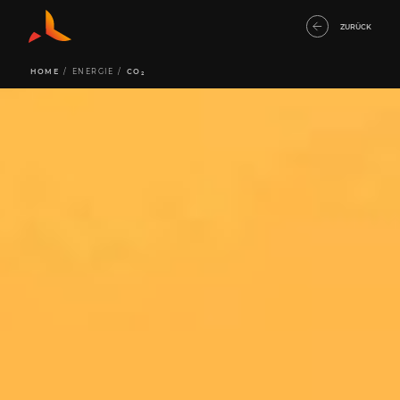
ZURÜCK
HOME
/
ENERGIE
/
CO₂