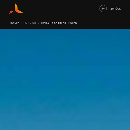
ZURÜCK
HOME
/
ENERGIE
/
HERAUSFORDERUNGEN