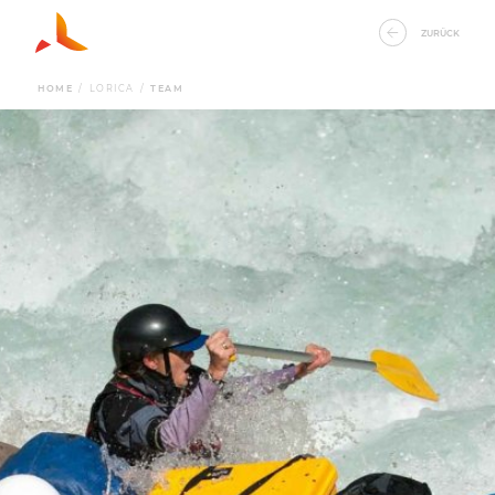
ZURÜCK
HOME
/
LORICA
/
TEAM