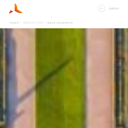
ZURÜCK
HOME
/
INNOVATION
/
NEUE KONZEPTE