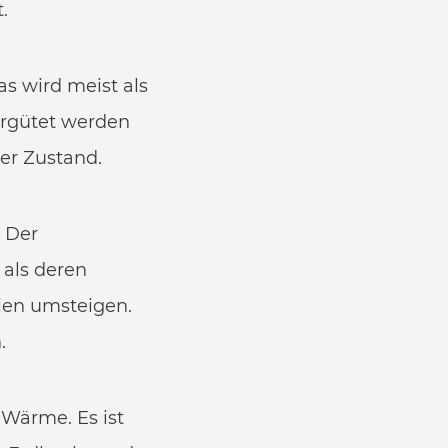
.
s wird meist als
ergütet werden
ser Zustand.
. Der
 als deren
ien umsteigen.
.
Wärme. Es ist