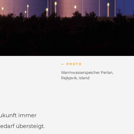
PHOTO
Warmwasserspeicher Perlan,
Rejkjavik, Island
Zukunft immer
darf übersteigt.